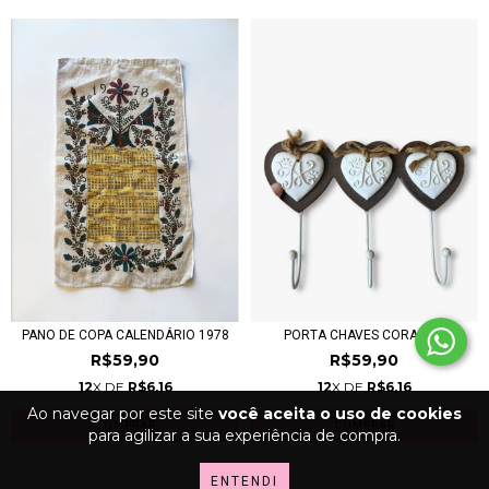
PANO DE COPA CALENDÁRIO 1978
PORTA CHAVES CORAÇÃO
R$59,90
R$59,90
12
X DE
R$6,16
12
X DE
R$6,16
Ao navegar por este site
você aceita o uso de cookies
para agilizar a sua experiência de compra.
ENTENDI